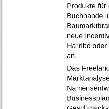
Produkte für 
Buchhandel u
Baumarktbran
neue Incenti
Harribo oder
an.
Das Freelanc
Marktanalyse
Namensentwi
Businessplan
Geschmacksm