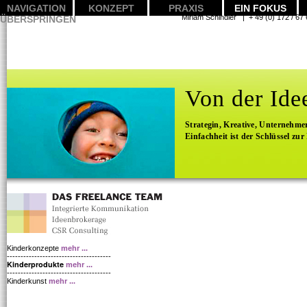
NAVIGATION
KONZEPT
PRAXIS
EIN FOKUS
Miriam Schindler | + 49 (0) 1
ÜBERSPRINGEN
Von der Ide
Strategin, Kreative, Unternehmer
Einfachheit ist der Schlüssel zur
Kinderkonzepte
mehr ...
--------------------------------------
Kinderprodukte
mehr ...
--------------------------------------
Kinderkunst
mehr ...