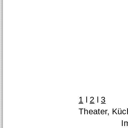
1
l
2
l
3
Theater, Küc
Impuls-