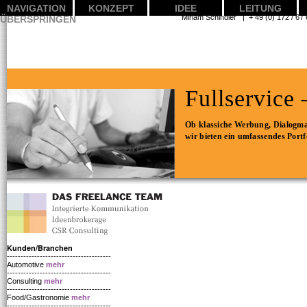
NAVIGATION
KONZEPT
IDEE
LEITUNG
Miriam Schindler | + 49 (0) 1
ÜBERSPRINGEN
Fullservice
Ob klassiche Werbung, Dialogma
wir bieten ein umfassendes Port
Kunden/Branchen
--------------------------------------
Automotive
mehr
--------------------------------------
Consulting
mehr
--------------------------------------
Food/Gastronomie
mehr
--------------------------------------