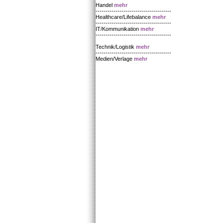
Handel
mehr
--------------------------------------
Healthcare/Lifebalance
mehr
--------------------------------------
IT/Kommunikation
mehr
--------------------------------------
Technik/Logistik
mehr
--------------------------------------
Medien/Verlage
mehr