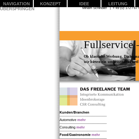
NAVIGATION
KONZEPT
IDEE
LEITUNG
Miriam Schindler | + 49 (0) 1
ÜBERSPRINGEN
Fullservice
Ob klassiche Werbung, Dialogma
wir bieten ein umfassendes Port
Kunden/Branchen
--------------------------------------
Automotive
mehr
--------------------------------------
Consulting
mehr
--------------------------------------
Food/Gastronomie
mehr
--------------------------------------