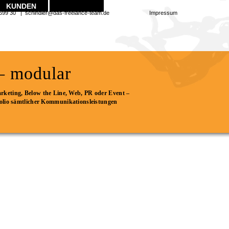
KUNDEN
72 / 67 699 30 | schindler@das-freelance-team.de
Impressum
 – modular
rketing, Below the Line, Web, PR oder Event –
folio sämtlicher Kommunikationsleistungen