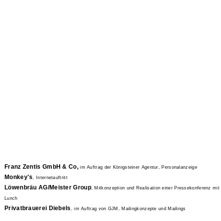
Franz Zentis GmbH & Co,
im Auftrag der Königsteiner Agentur, Personalanzeige
Monkey's
,
Internetauftritt
Löwenbräu AG/Meister Group
, Mitkonzeption und Realisation einer Pressekonferenz mit
Lunch
Privatbrauerei Diebels
, im Auftrag von GJM, Mailingkonzepte und Mailings