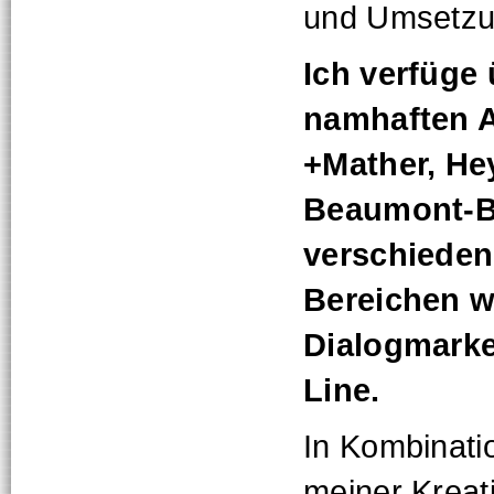
und Umsetzun
Ich verfüge
namhaften A
+Mather, He
Beaumont-Be
verschiede
Bereichen w
Dialogmarke
Line.
In Kombinati
meiner Kreat