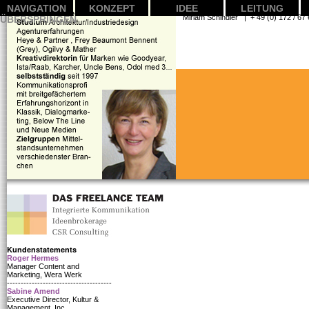
NAVIGATION
KONZEPT
IDEE
LEITUNG
Miriam Schindler | + 49 (0) 1
ÜBERSPRINGEN
Kundenstatements
Roger Hermes
Manager Content and
Marketing, Wera Werk
--------------------------------------
Sabine Amend
Executive Director, Kultur &
Management, Inc.